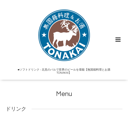
■ソフトドリンク - 北見のバルで世界のビールを堪能【無国籍料理とお酒
TONAKAI】
Menu
ドリンク