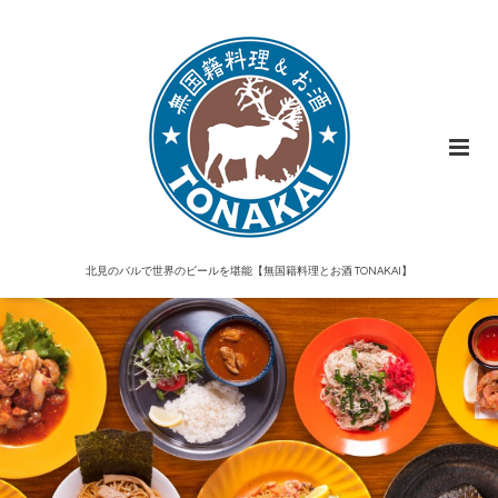
北見のバルで世界のビールを堪能【無国籍料理とお酒 TONAKAI】