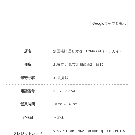
店名
無国籍料理とお酒 TONAKAI（トナカイ）
住所
北海道 北見市北四条西2丁目16
最寄り駅
JR北見駅
電話番号
0157-57-3746
営業時間
19:00 ～ 04:00
定休日
不定休
VISA,MasterCard,AmericanExpress,DINERS
クレジットカード