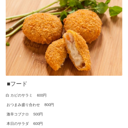
■フード
白
カビのサラミ
600円
おつまみ盛り合わせ
800円
激辛コブクロ
500円
本日のサラダ
600円