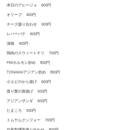
本日のアヒージョ
600円
オリーブ
400円
チーズ盛り合わせ
900円
レバーパテ
600円
漬物
400円
鶏肉のスウィートチリ
700円
MIXホルモン炒め
800円
TONAKAIアジアン炒め
800円
小エビのから揚げ
600円
渡り蟹の唐揚げ
900円
アジアンザンギ
600円
たまころ
500円
トムヤムクンフォー
700円
自家製燻製盛り合わせ
800円