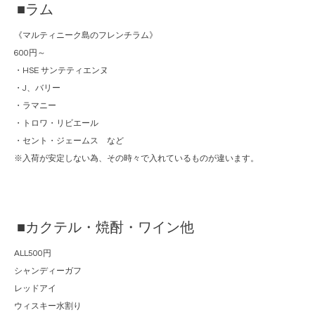
■ラム
《マルティニーク島のフレンチラム》
600円～
・HSE サンテティエンヌ
・J、バリー
・ラマニー
・トロワ・リビエール
・セント・ジェームス など
※入荷が安定しない為、その時々で入れているものが違います。
■カクテル・焼酎・ワイン他
ALL500円
シャンディーガフ
レッドアイ
ウィスキー水割り